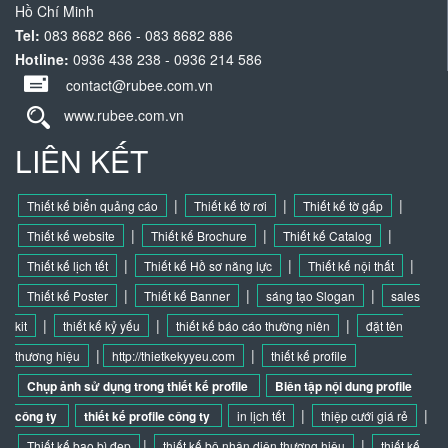
Hồ Chí Minh
Tel:
083 8682 866 - 083 8682 886
Hotline:
0936 438 238 - 0936 214 586
contact@rubee.com.vn
www.rubee.com.vn
LIÊN KẾT
|
|
|
Thiết kế biển quảng cáo
Thiết kế tờ rơi
Thiết kế tờ gấp
|
|
|
Thiết kế website
Thiết kế Brochure
Thiết kế Catalog
|
|
|
Thiết kế lịch tết
Thiết kế Hồ sơ năng lực
Thiết kế nội thất
|
|
|
Thiết kế Poster
Thiết kế Banner
sáng tạo Slogan
sales
|
|
|
kit
thiết kế kỷ yếu
thiết kế báo cáo thường niên
đặt tên
|
|
thương hiệu
http://thietkekyyeu.com
thiết kế profile
Chụp ảnh sử dụng trong thiết kế profile
Biên tập nội dung profile
|
|
công ty
thiết kế profile công ty
in lịch tết
thiệp cưới giá rẻ
|
|
Thiết kế bao bì đẹp
thiết kế bộ nhận diện thương hiệu
thiết kế