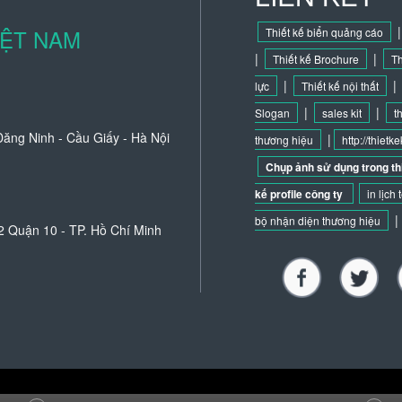
IỆT NAM
Thiết kế biển quảng cáo
|
|
Thiết kế Brochure
Th
|
|
lực
Thiết kế nội thất
|
|
Slogan
sales kit
t
ăng Ninh - Cầu Giấy - Hà Nội
|
thương hiệu
http://thiet
Chụp ảnh sử dụng trong thi
kế profile công ty
in lịch 
|
bộ nhận diện thương hiệu
 Quận 10 - TP. Hồ Chí Minh
n