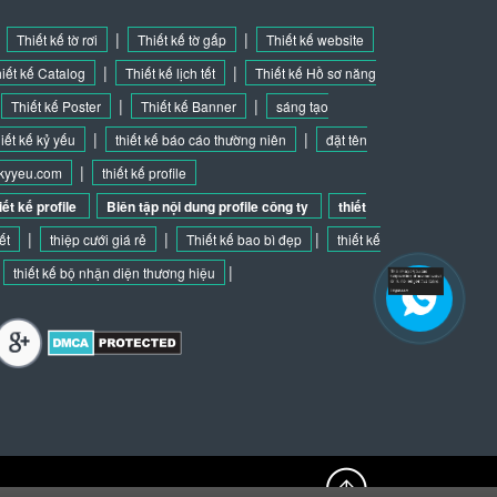
|
|
|
Thiết kế tờ rơi
Thiết kế tờ gấp
Thiết kế website
|
|
iết kế Catalog
Thiết kế lịch tết
Thiết kế Hồ sơ năng
|
|
Thiết kế Poster
Thiết kế Banner
sáng tạo
|
|
hiết kế kỷ yếu
thiết kế báo cáo thường niên
đặt tên
|
kekyyeu.com
thiết kế profile
ết kế profile
Biên tập nội dung profile công ty
thiết
|
|
|
tết
thiệp cưới giá rẻ
Thiết kế bao bì đẹp
thiết kế
|
thiết kế bộ nhận diện thương hiệu