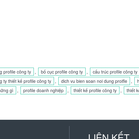
 profile công ty
,
bố cục profile công ty
,
cấu trúc profile công ty
 ty thiết kế profile công ty
,
dich vu bien soan noi dung proifle
,
hững gì
,
profile doanh nghiệp
,
thiết kế profile công ty
,
thiết k
LIÊN KẾT