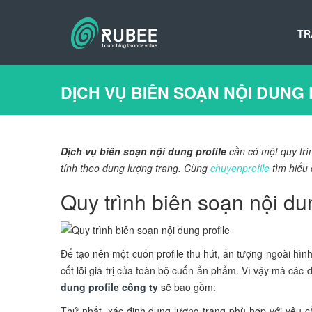
TR
DỊCH VỤ BIÊN SOẠN NỘI DUNG
Dịch vụ biên soạn nội dung profile
cần có một quy trìn
tính theo dung lượng trang. Cùng
chuyenprofile
tìm hiểu 
Quy trình biên soạn nội du
Để tạo nên một cuốn profile thu hút, ấn tượng ngoài hìn
cốt lõi giá trị của toàn bộ cuốn ẩn phẩm. Vì vậy mà các 
dung profile công ty
sẽ bao gồm:
Thứ nhất, xác định dung lượng trang phù hợp với yêu c