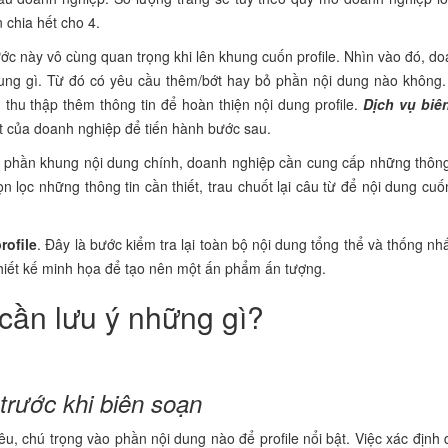
 chia hết cho 4.
ước này vô cùng quan trọng khi lên khung cuốn profile. Nhìn vào đó, d
ung gì. Từ đó có yêu cầu thêm/bớt hay bỏ phần nội dung nào không.
thu thập thêm thông tin để hoàn thiện nội dung profile.
Dịch vụ biê
t của doanh nghiệp để tiến hành bước sau.
có phần khung nội dung chính, doanh nghiệp cần cung cấp những thông t
ọn lọc những thông tin cần thiết, trau chuốt lại câu từ để nội dung cuố
rofile
. Đây là bước kiểm tra lại toàn bộ nội dung tổng thể và thống nhấ
hiết kế minh họa để tạo nên một ấn phẩm ấn tượng.
 cần lưu ý những gì?
trước khi biên soạn
, chú trọng vào phần nội dung nào để profile nổi bật. Việc xác định