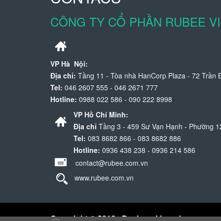
CÔNG TY CỔ PHẦN RUBEE V
VP Hà Nội:
Địa chỉ:
Tầng 11 - Tòa nhà HanCorp Plaza - 72 Trần Đ
Tel:
046 2607 555 - 046 2671 777
Hotline:
0988 022 586 - 090 222 8998
VP Hồ Chí Minh:
Địa chỉ
Tầng 3 - 459 Sư Vạn Hạnh - Phường 12
Tel:
083 8682 866 - 083 8682 886
Hotline:
0936 438 238 - 0936 214 586
contact@rubee.com.vn
www.rubee.com.vn
Copyright © 2016 - Designed by rubee.com.v