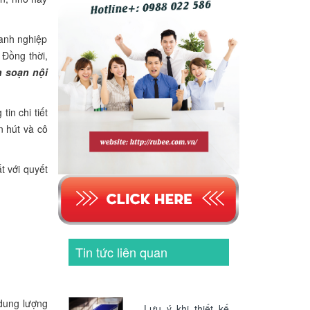
oanh nghiệp
 Đồng thời,
n soạn nội
in chi tiết
n hút và cô
t với quyết
Tin tức liên quan
 dung lượng
Lưu ý khi thiết kế