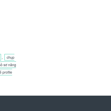
,
chụp
hồ sơ năng
ế profile