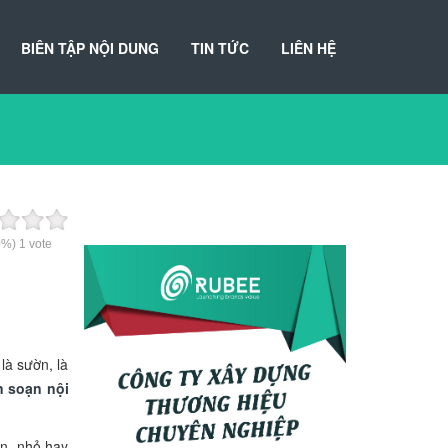
BIÊN TẬP NỘI DUNG
TIN TỨC
LIÊN HỆ
0%)
1
vote
là sườn, là
n soạn nội
ớn, nhỏ hay