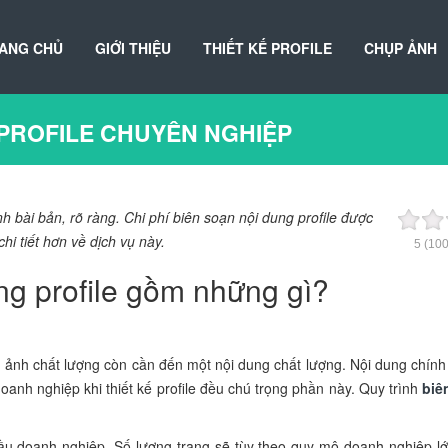
ANG CHỦ
GIỚI THIỆU
THIẾT KẾ PROFILE
CHỤP ẢNH
 PROFILE CHUYÊN NGHIỆP
h bài bản, rõ ràng. Chi phí biên soạn nội dung profile được
chi tiết hơn về dịch vụ này.
5
(10
ng profile gồm những gì?
h ảnh chất lượng còn cần đến một nội dung chất lượng. Nội dung chính 
doanh nghiệp khi thiết kế profile đều chú trọng phần này. Quy trình
biê
ầu doanh nghiệp. Số lượng trang sẽ tùy theo quy mô doanh nghiệp l