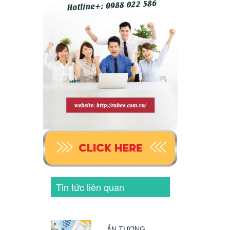
Tin tức liên quan
ẤN TƯỢNG