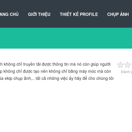
ANG CHỦ
GIỚI THIỆU
THIẾT KẾ PROFILE
CHỤP ẢNH
 không chỉ truyền tải được thông tin mà nó còn giúp người
 đẹp không chỉ được tạo nên không chỉ bằng máy móc mà còn
Đánh g
 ekip chụp ảnh,.. tất cả những việc ấy hãy để cho chúng tôi