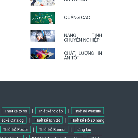
QUẢNG CÁO
NÂNG TÍNH
CHUYÊN NGHIỆP
CHẤT LƯỢNG IN
ẤN TỐT
|
|
|
Thiết kế tờ rơi
Thiết kế tờ gấp
Thiết kế website
|
|
iết kế Catalog
Thiết kế lịch tết
Thiết kế Hồ sơ năng
|
|
Thiết kế Poster
Thiết kế Banner
sáng tạo