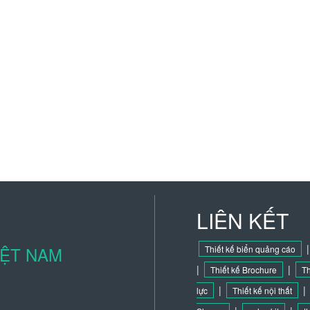
LIÊN KẾT
IỆT NAM
Thiết kế biển quảng cáo
|
|
Thiết kế Brochure
Th
|
|
lực
Thiết kế nội thất