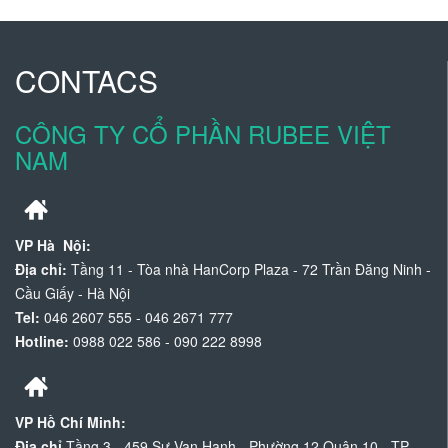
CONTACS
CÔNG TY CỔ PHẦN RUBEE VIỆT
NAM
VP Hà Nội:
Địa chỉ:
Tầng 11 - Tòa nhà HanCorp Plaza - 72 Trần Đăng Ninh -
Cầu Giấy - Hà Nội
Tel:
046 2607 555 - 046 2671 777
Hotline:
0988 022 586 - 090 222 8998
VP Hồ Chí Minh:
Địa chỉ
Tầng 3 - 459 Sư Vạn Hạnh - Phường 12 Quận 10 - TP.