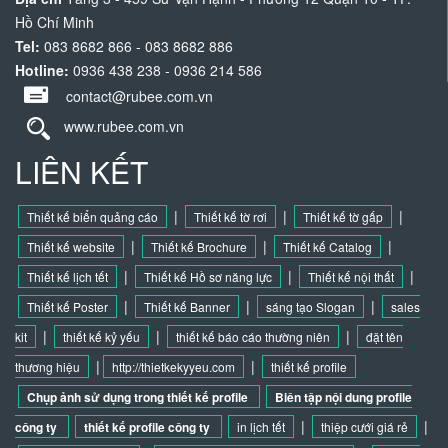
Hồ Chí Minh
Tel:
083 8682 866 - 083 8682 886
Hotline:
0936 438 238 - 0936 214 586
contact@rubee.com.vn
www.rubee.com.vn
LIÊN KẾT
|
|
|
Thiết kế biển quảng cáo
Thiết kế tờ rơi
Thiết kế tờ gấp
|
|
|
Thiết kế website
Thiết kế Brochure
Thiết kế Catalog
|
|
|
Thiết kế lịch tết
Thiết kế Hồ sơ năng lực
Thiết kế nội thất
|
|
|
Thiết kế Poster
Thiết kế Banner
sáng tạo Slogan
sales
|
|
|
kit
thiết kế kỷ yếu
thiết kế báo cáo thường niên
đặt tên
|
|
thương hiệu
http://thietkekyyeu.com
thiết kế profile
Chụp ảnh sử dụng trong thiết kế profile
Biên tập nội dung profile
|
|
công ty
thiết kế profile công ty
in lịch tết
thiệp cưới giá rẻ