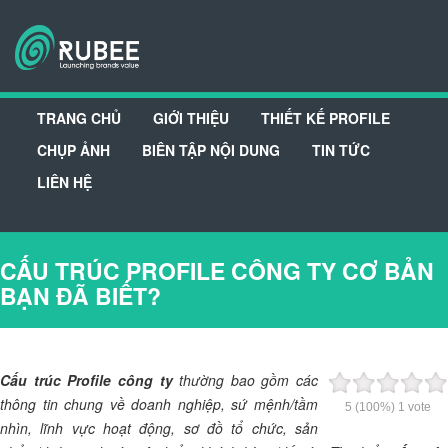
TRANG CHỦ
GIỚI THIỆU
THIẾT KẾ PROFILE
CHỤP ẢNH
BIÊN TẬP NỘI DUNG
TIN TỨC
LIÊN HỆ
CẤU TRÚC PROFILE CÔNG TY CƠ BẢN
BẠN ĐÃ BIẾT?
Cấu trúc Profile công ty
thường bao gồm các
thông tin chung về doanh nghiệp, sứ mệnh/tầm
5
(100%)
1
vote
nhìn, lĩnh vực hoạt động, sơ đồ tổ chức, sản