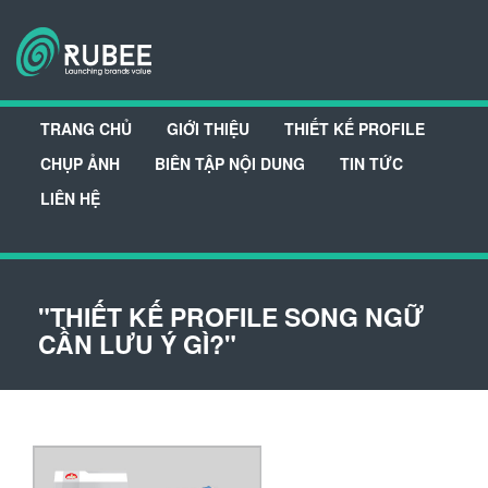
TRANG CHỦ
GIỚI THIỆU
THIẾT KẾ PROFILE
CHỤP ẢNH
BIÊN TẬP NỘI DUNG
TIN TỨC
LIÊN HỆ
"THIẾT KẾ PROFILE SONG NGỮ
CẦN LƯU Ý GÌ?"