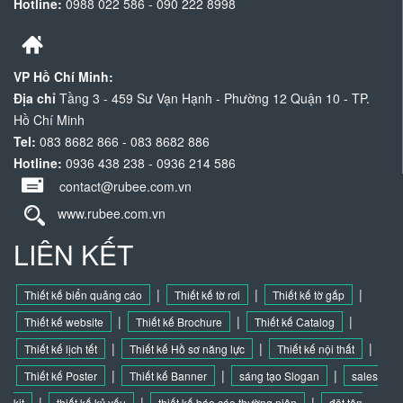
Hotline:
0988 022 586 - 090 222 8998
VP Hồ Chí Minh:
Địa chỉ
Tầng 3 - 459 Sư Vạn Hạnh - Phường 12 Quận 10 - TP.
Hồ Chí Minh
Tel:
083 8682 866 - 083 8682 886
Hotline:
0936 438 238 - 0936 214 586
contact@rubee.com.vn
www.rubee.com.vn
LIÊN KẾT
|
|
|
Thiết kế biển quảng cáo
Thiết kế tờ rơi
Thiết kế tờ gấp
|
|
|
Thiết kế website
Thiết kế Brochure
Thiết kế Catalog
|
|
|
Thiết kế lịch tết
Thiết kế Hồ sơ năng lực
Thiết kế nội thất
|
|
|
Thiết kế Poster
Thiết kế Banner
sáng tạo Slogan
sales
|
|
|
kit
thiết kế kỷ yếu
thiết kế báo cáo thường niên
đặt tên