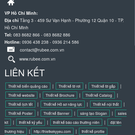
VP Hồ Chí Minh:
Địa chỉ
Tầng 3 - 459 Sư Vạn Hạnh - Phường 12 Quận 10 - TP.
Hồ Chí Minh
Tel:
083 8682 866 - 083 8682 886
Hotline:
0936 438 238 - 0936 214 586
contact@rubee.com.vn
www.rubee.com.vn
LIÊN KẾT
|
|
|
Thiết kế biển quảng cáo
Thiết kế tờ rơi
Thiết kế tờ gấp
|
|
|
Thiết kế website
Thiết kế Brochure
Thiết kế Catalog
|
|
|
Thiết kế lịch tết
Thiết kế Hồ sơ năng lực
Thiết kế nội thất
|
|
|
Thiết kế Poster
Thiết kế Banner
sáng tạo Slogan
sales
|
|
|
kit
thiết kế kỷ yếu
thiết kế báo cáo thường niên
đặt tên
|
|
thương hiệu
http://thietkekyyeu.com
thiết kế profile