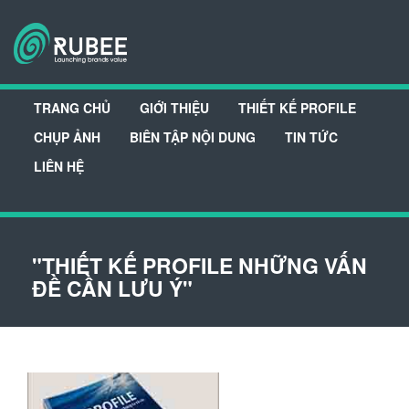
TRANG CHỦ
GIỚI THIỆU
THIẾT KẾ PROFILE
CHỤP ẢNH
BIÊN TẬP NỘI DUNG
TIN TỨC
LIÊN HỆ
"THIẾT KẾ PROFILE NHỮNG VẤN
ĐỀ CẦN LƯU Ý"