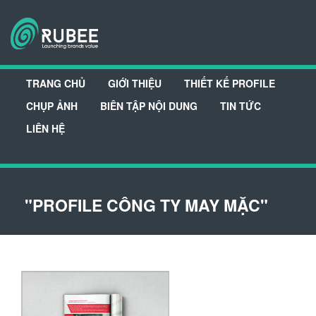
TRANG CHỦ
GIỚI THIỆU
THIẾT KẾ PROFILE
CHỤP ẢNH
BIÊN TẬP NỘI DUNG
TIN TỨC
LIÊN HỆ
"PROFILE CÔNG TY MAY MẶC"