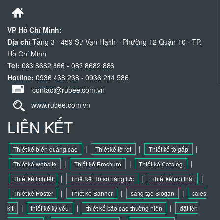
VP Hồ Chí Minh:
Địa chỉ
Tầng 3 - 459 Sư Vạn Hạnh - Phường 12 Quận 10 - TP.
Hồ Chí Minh
Tel:
083 8682 866 - 083 8682 886
Hotline:
0936 438 238 - 0936 214 586
contact@rubee.com.vn
www.rubee.com.vn
LIÊN KẾT
|
|
|
Thiết kế biển quảng cáo
Thiết kế tờ rơi
Thiết kế tờ gấp
|
|
|
Thiết kế website
Thiết kế Brochure
Thiết kế Catalog
|
|
|
Thiết kế lịch tết
Thiết kế Hồ sơ năng lực
Thiết kế nội thất
|
|
|
Thiết kế Poster
Thiết kế Banner
sáng tạo Slogan
sales
|
|
|
kit
thiết kế kỷ yếu
thiết kế báo cáo thường niên
đặt tên