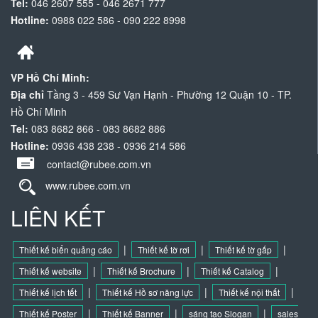
Tel:
046 2607 555 - 046 2671 777
Hotline:
0988 022 586 - 090 222 8998
VP Hồ Chí Minh:
Địa chỉ
Tầng 3 - 459 Sư Vạn Hạnh - Phường 12 Quận 10 - TP.
Hồ Chí Minh
Tel:
083 8682 866 - 083 8682 886
Hotline:
0936 438 238 - 0936 214 586
contact@rubee.com.vn
www.rubee.com.vn
LIÊN KẾT
|
|
|
Thiết kế biển quảng cáo
Thiết kế tờ rơi
Thiết kế tờ gấp
|
|
|
Thiết kế website
Thiết kế Brochure
Thiết kế Catalog
|
|
|
Thiết kế lịch tết
Thiết kế Hồ sơ năng lực
Thiết kế nội thất
|
|
|
Thiết kế Poster
Thiết kế Banner
sáng tạo Slogan
sales