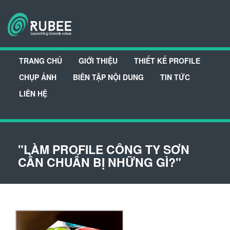
TRANG CHỦ
GIỚI THIỆU
THIẾT KẾ PROFILE
CHỤP ẢNH
BIÊN TẬP NỘI DUNG
TIN TỨC
LIÊN HỆ
"LÀM PROFILE CÔNG TY SƠN
CẦN CHUẨN BỊ NHỮNG GÌ?"