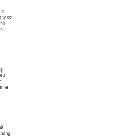
ile
g ty cơ
anh
ện
ng
iểu
n,
thiết
hà
không