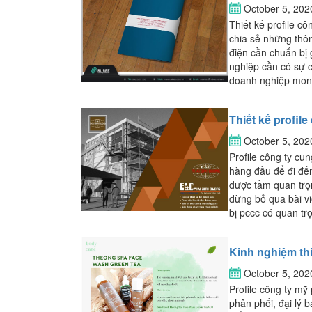
October 5, 20
Thiết kế profile c
chia sẻ những thông
điện cần chuẩn bị 
nghiệp cần có sự c
doanh nghiệp mong
Thiết kế profile
October 5, 20
Profile công ty cun
hàng đầu để đi đế
được tầm quan trọn
đừng bỏ qua bài vi
bị pccc có quan t
Kinh nghiệm thi
October 5, 20
Profile công ty mỹ
phân phối, đại lý