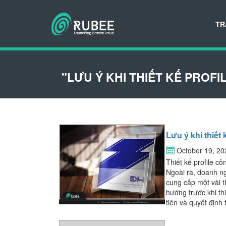
TR
"LƯU Ý KHI THIẾT KẾ PROFI
Lưu ý khi thiết 
October 19, 2
Thiết kế profile cô
Ngoài ra, doanh ng
cung cấp một vài t
hướng trước khi thi
tiên và quyết định 