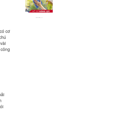
 có cơ
 chú
vài
e công
hải
h
ói