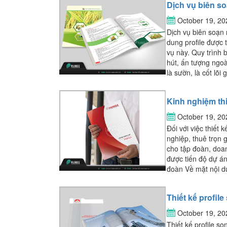
Dịch vụ biên so
October 19, 2
Dịch vụ biên soạn 
dung profile được 
vụ này. Quy trình 
hút, ấn tượng ngoà
là sườn, là cốt lõi g
Kinh nghiệm thi
October 19, 2
Đối với việc thiết
nghiệp, thuê trọn g
cho tập đoàn, doa
được tiến độ dự án
đoàn Về mặt nội du
Thiết kế profil
October 19, 2
Thiết kế profile s