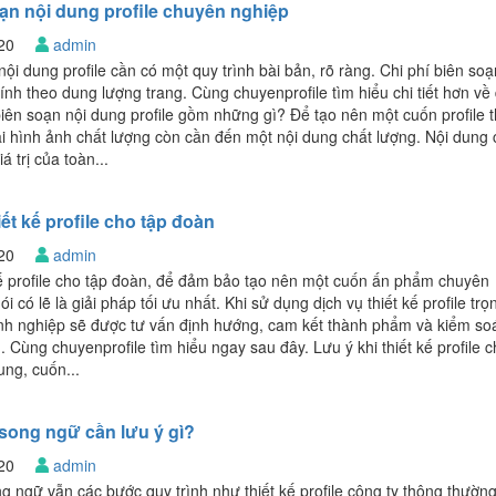
ạn nội dung profile chuyên nghiệp
020
admin
nội dung profile cần có một quy trình bài bản, rõ ràng. Chi phí biên soạ
tính theo dung lượng trang. Cùng chuyenprofile tìm hiểu chi tiết hơn về 
biên soạn nội dung profile gồm những gì? Để tạo nên một cuốn profile 
i hình ảnh chất lượng còn cần đến một nội dung chất lượng. Nội dung 
iá trị của toàn...
ết kế profile cho tập đoàn
020
admin
 kế profile cho tập đoàn, để đảm bảo tạo nên một cuốn ấn phẩm chuyên
ói có lẽ là giải pháp tối ưu nhất. Khi sử dụng dịch vụ thiết kế profile trọ
nh nghiệp sẽ được tư vấn định hướng, cam kết thành phẩm và kiểm so
. Cùng chuyenprofile tìm hiểu ngay sau đây. Lưu ý khi thiết kế profile c
ng, cuốn...
e song ngữ cần lưu ý gì?
020
admin
ong ngữ vẫn các bước quy trình như thiết kế profile công ty thông thườn