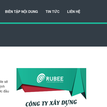
BIÊN TẬP NỘI DUNG
TIN TỨC
LIÊN HỆ
le sẽ
định
ước đầu