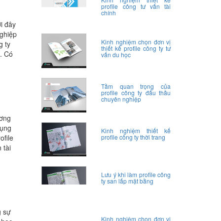
profile công tư vấn tài
chính
i đây
nghiệp
Kinh nghiệm chọn đơn vị
g ty
thiết kế profile công ty tư
. Có
vấn du học
Tầm quan trọng của
profile công ty đấu thầu
chuyên nghiệp
ương
dụng
Kinh nghiệm thiết kế
profile công ty thời trang
ofile
 tài
Lưu ý khi làm profile công
ty san lấp mặt bằng
g sự
Kinh nghiệm chọn đơn vị