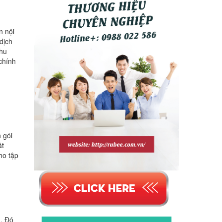
n nội
dịch
thu
chính
n gói
át
ho tập
g. Đó