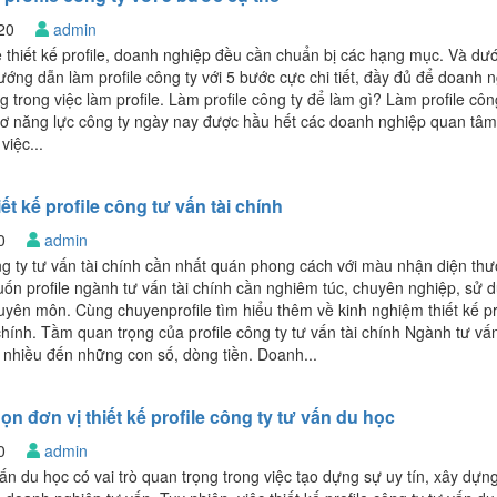
020
admin
 thiết kế profile, doanh nghiệp đều cần chuẩn bị các hạng mục. Và dướ
ướng dẫn làm profile công ty với 5 bước cực chi tiết, đầy đủ để doanh 
 trong việc làm profile. Làm profile công ty để làm gì? Làm profile côn
 sơ năng lực công ty ngày nay được hầu hết các doanh nghiệp quan tâm
việc...
ết kế profile công tư vấn tài chính
20
admin
ông ty tư vấn tài chính cần nhất quán phong cách với màu nhận diện th
ốn profile ngành tư vấn tài chính cần nghiêm túc, chuyên nghiệp, sử 
ên môn. Cùng chuyenprofile tìm hiểu thêm về kinh nghiệm thiết kế pr
chính. Tầm quan trọng của profile công ty tư vấn tài chính Ngành tư vấn
t nhiều đến những con số, dòng tiền. Doanh...
n đơn vị thiết kế profile công ty tư vấn du học
20
admin
vấn du học có vai trò quan trọng trong việc tạo dựng sự uy tín, xây dựn