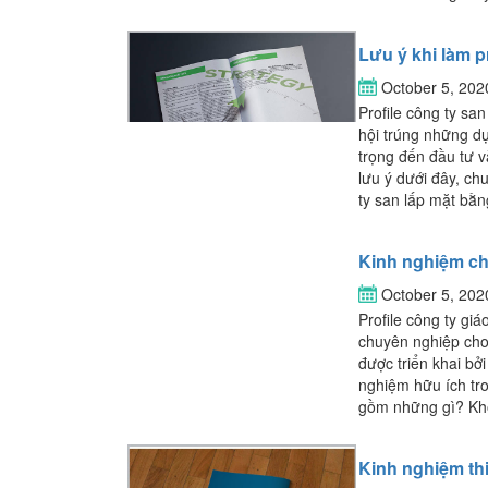
Lưu ý khi làm p
October 5, 20
Profile công ty san
hội trúng những dự
trọng đến đầu tư v
lưu ý dưới đây, ch
ty san lấp mặt bằng
Kinh nghiệm chọ
October 5, 20
Profile công ty giá
chuyên nghiệp cho 
được triển khai bở
nghiệm hữu ích tron
gồm những gì? Khôn
Kinh nghiệm thi