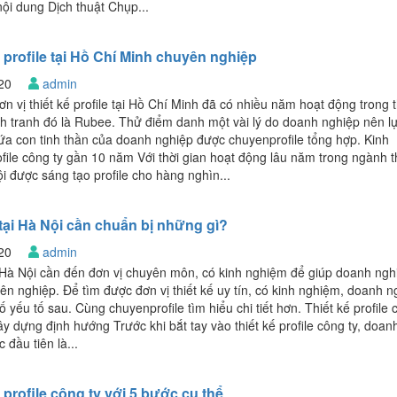
ội dung Dịch thuật Chụp...
ế profile tại Hồ Chí Minh chuyên nghiệp
020
admin
n vị thiết kế profile tại Hồ Chí Minh đã có nhiều năm hoạt động trong t
nh tranh đó là Rubee. Thử điểm danh một vài lý do doanh nghiệp nên l
a con tinh thần của doanh nghiệp được chuyenprofile tổng hợp. Kinh
ofile công ty gần 10 năm Với thời gian hoạt động lâu năm trong ngành t
i được sáng tạo profile cho hàng nghìn...
e tại Hà Nội cần chuẩn bị những gì?
020
admin
ại Hà Nội cần đến đơn vị chuyên môn, có kinh nghiệm để giúp doanh ngh
 nghiệp. Để tìm được đơn vị thiết kế uy tín, có kinh nghiệm, doanh n
 yếu tố sau. Cùng chuyenprofile tìm hiểu chi tiết hơn. Thiết kế profile 
ây dựng định hướng Trước khi bắt tay vào thiết kế profile công ty, doan
 đầu tiên là...
rofile công ty với 5 bước cụ thể