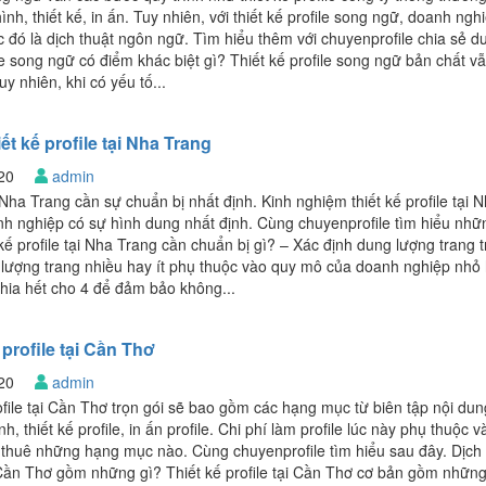
ình, thiết kế, in ấn. Tuy nhiên, với thiết kế profile song ngữ, doanh ngh
đó là dịch thuật ngôn ngữ. Tìm hiểu thêm với chuyenprofile chia sẻ d
ile song ngữ có điểm khác biệt gì? Thiết kế profile song ngữ bản chất vẫ
uy nhiên, khi có yếu tố...
ết kế profile tại Nha Trang
020
admin
i Nha Trang cần sự chuẩn bị nhất định. Kinh nghiệm thiết kế profile tại 
nh nghiệp có sự hình dung nhất định. Cùng chuyenprofile tìm hiểu nhữ
 kế profile tại Nha Trang cần chuẩn bị gì? – Xác định dung lượng trang 
 lượng trang nhiều hay ít phụ thuộc vào quy mô của doanh nghiệp nhỏ
chia hết cho 4 để đảm bảo không...
 profile tại Cần Thơ
020
admin
rofile tại Cần Thơ trọn gói sẽ bao gồm các hạng mục từ biên tập nội dun
nh, thiết kế profile, in ấn profile. Chi phí làm profile lúc này phụ thuộc v
 thuê những hạng mục nào. Cùng chuyenprofile tìm hiểu sau đây. Dịch
ại Cần Thơ gồm những gì? Thiết kế profile tại Cần Thơ cơ bản gồm nhữn