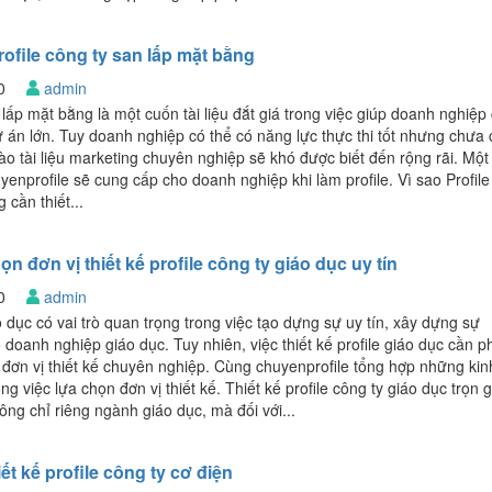
rofile công ty san lấp mặt bằng
20
admin
 lấp mặt bằng là một cuốn tài liệu đắt giá trong việc giúp doanh nghiệp
 án lớn. Tuy doanh nghiệp có thể có năng lực thực thi tốt nhưng chưa
ào tài liệu marketing chuyên nghiệp sẽ khó được biết đến rộng rãi. Một 
uyenprofile sẽ cung cấp cho doanh nghiệp khi làm profile. Vì sao Profil
 cần thiết...
n đơn vị thiết kế profile công ty giáo dục uy tín
20
admin
o dục có vai trò quan trọng trong việc tạo dựng sự uy tín, xây dựng sự
doanh nghiệp giáo dục. Tuy nhiên, việc thiết kế profile giáo dục cần p
i đơn vị thiết kế chuyên nghiệp. Cùng chuyenprofile tổng hợp những kin
g việc lựa chọn đơn vị thiết kế. Thiết kế profile công ty giáo dục trọn g
g chỉ riêng ngành giáo dục, mà đối với...
ết kế profile công ty cơ điện