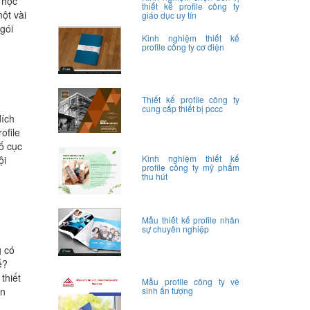
 học
thiết kế profile công ty
ột vài
giáo dục uy tín
 gói
Kinh nghiệm thiết kế
profile công ty cơ điện
Thiết kế profile công ty
cung cấp thiết bị pccc
đích
ofile
ố cục
Kinh nghiệm thiết kế
ội
profile công ty mỹ phẩm
thu hút
Mẫu thiết kế profile nhân
sự chuyên nghiệp
g có
ế?
thiết
Mẫu profile công ty vệ
ản
sinh ấn tượng