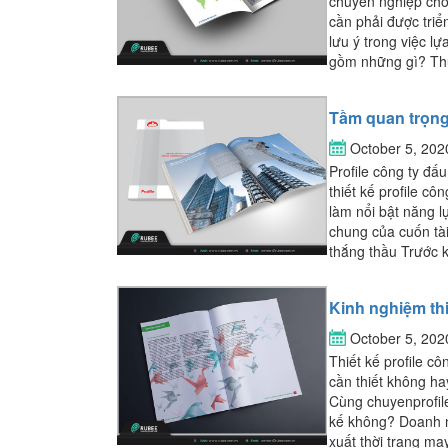
chuyên nghiệp cho 
cần phải được triể
lưu ý trong việc lự
gồm những gì? Thứ
Tầm quan trọng
October 5, 20
Profile công ty đấ
thiết kế profile cô
làm nổi bật năng l
chung của cuốn tài
thắng thầu Trước kh
Kinh nghiệm thiế
October 5, 20
Thiết kế profile cô
cần thiết không ha
Cùng chuyenprofile
kế không? Doanh ng
xuất thời trang ma