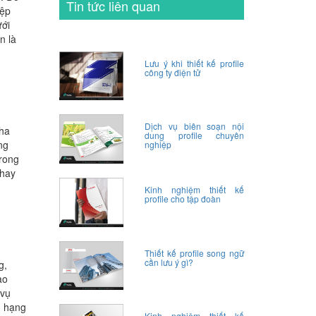
Tin tức liên quan
iệp
ưới
n là
Lưu ý khi thiết kế profile
công ty điện tử
Dịch vụ biên soạn nội
Nha
dung profile chuyên
ng
nghiệp
trong
 hay
Kinh nghiệm thiết kế
profile cho tập đoàn
Thiết kế profile song ngữ
cần lưu ý gì?
g,
ào
 vụ
g hạng
Kinh nghiệm thiết kế