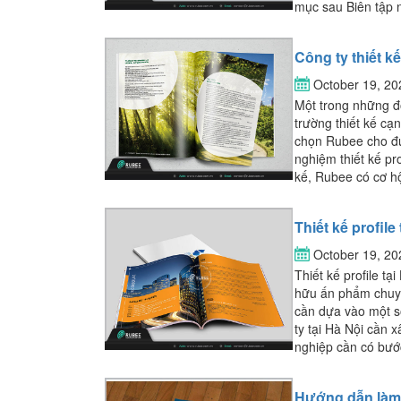
mục sau Biên tập n
Công ty thiết k
October 19, 2
Một trong những đơ
trường thiết kế cạ
chọn Rubee cho đứ
nghiệm thiết kế pr
kế, Rubee có cơ hộ
Thiết kế profil
October 19, 2
Thiết kế profile t
hữu ấn phẩm chuyên
cần dựa vào một số
ty tại Hà Nội cần x
nghiệp cần có bước
Hướng dẫn làm p