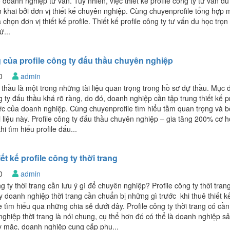
doanh nghiệp tư vấn. Tuy nhiên, việc thiết kế profile công ty tư vấn du
n khai bởi đơn vị thiết kế chuyên nghiệp. Cùng chuyenprofile tổng hợp m
a chọn đơn vị thiết kế profile. Thiết kế profile công ty tư vấn du học trọn
...
 của profile công ty đấu thầu chuyên nghiệp
20
admin
u thầu là một trong những tài liệu quan trọng trong hồ sơ dự thầu. Mục 
ng ty đấu thầu khá rõ ràng, do đó, doanh nghiệp cần tập trung thiết kế pr
ực của doanh nghiệp. Cùng chuyenprofile tìm hiểu tầm quan trọng và b
 liệu này. Profile công ty đấu thầu chuyên nghiệp – gia tăng 200% cơ h
i tìm hiểu profile đấu...
t kế profile công ty thời trang
20
admin
ng ty thời trang cần lưu ý gì để chuyên nghiệp? Profile công ty thời tran
y doanh nghiệp thời trang cần chuẩn bị những gì trước khi thuê thiết k
 tìm hiểu qua những chia sẻ dưới đây. Profile công ty thời trang có cần 
hiệp thời trang là nói chung, cụ thể hơn đó có thể là doanh nghiệp s
y mặc, doanh nghiệp cung cấp phụ...