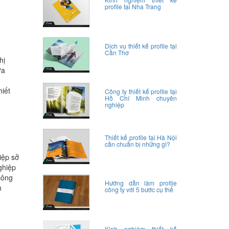
profile tại Nha Trang
Dịch vụ thiết kế profile tại
Cần Thơ
hị
ựa
hiết
Công ty thiết kế profile tại
Hồ Chí Minh chuyên
nghiệp
Thiết kế profile tại Hà Nội
cần chuẩn bị những gì?
iệp sở
ghiệp
công
Hướng dẫn làm profile
h
công ty với 5 bước cụ thể
Kinh nghiệm thiết kế